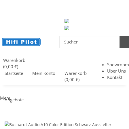
Kostenloser Versand ab 299€ in Europa und 30 Tage
Rückgaberecht
Perfekter Klang direkt vom Hersteller – Ohne Umwege zu dir
EUR
Mein Konto
Warenkorb
Showroom
(0,00 €)
Über Uns
Startseite
Mein Konto
Warenkorb
Kontakt
(0,00 €)
Menü
Angebote